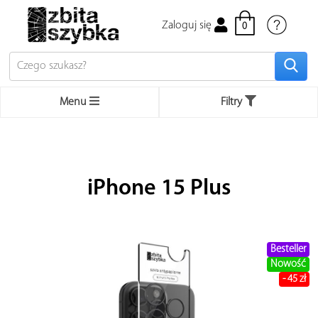
Zaloguj się
0
Menu
Filtry
Bestsellery
Apple
iPhone 15 Plus
iPhone
Mac
MacBook używane
Besteller
Nowość
Apple Watch
- 45 zł
iPad