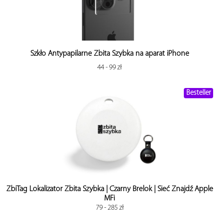
AirPods
Outlet
MagSafe
Szkło Antypapilarne Zbita Szybka na aparat iPhone
Voucher
44 - 99 zł
Mapa
Besteller
Serwis iPhone
ZbiTag Lokalizator Zbita Szybka | Czarny Brelok | Sieć Znajdź Apple
MFi
79 - 285 zł