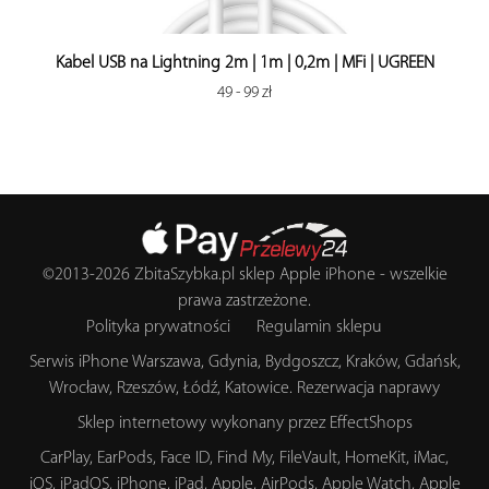
Kabel USB na Lightning 2m | 1m | 0,2m | MFi | UGREEN
49 - 99 zł
©2013-2026
ZbitaSzybka.pl
sklep Apple iPhone
- wszelkie
prawa zastrzeżone.
Polityka prywatności
Regulamin sklepu
Serwis iPhone Warszawa, Gdynia, Bydgoszcz, Kraków, Gdańsk,
Wrocław, Rzeszów, Łódź, Katowice.
Rezerwacja naprawy
Sklep internetowy wykonany przez
EffectShops
CarPlay, EarPods, Face ID, Find My, FileVault, HomeKit, iMac,
iOS, iPadOS, iPhone, iPad, Apple, AirPods, Apple Watch, Apple