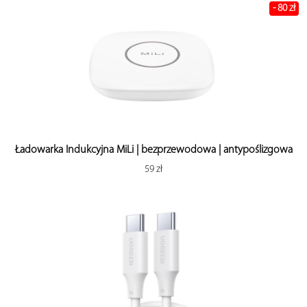
- 80 zł
Ładowarka Indukcyjna MiLi | bezprzewodowa | antypoślizgowa
59 zł