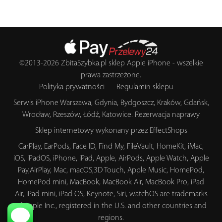
©2013-2026
ZbitaSzybka.pl
sklep Apple iPhone
- wszelkie
prawa zastrzeżone.
Polityka prywatności
Regulamin sklepu
Serwis iPhone Warszawa, Gdynia, Bydgoszcz, Kraków, Gdańsk,
Wrocław, Rzeszów, Łódź, Katowice.
Rezerwacja naprawy
Sklep internetowy wykonany przez
EffectShops
CarPlay, EarPods, Face ID, Find My, FileVault, HomeKit, iMac,
iOS, iPadOS, iPhone, iPad, Apple, AirPods, Apple Watch, Apple
Pay,AirPlay, Mac, macOS,3D Touch, Apple Music, HomePod,
HomePod mini, MacBook, MacBook Air, MacBook Pro, iPad
Air, iPad mini, iPad OS, Keynote, Siri, watchOS are trademarks
of Apple Inc., registered in the U.S. and other countries and
regions.