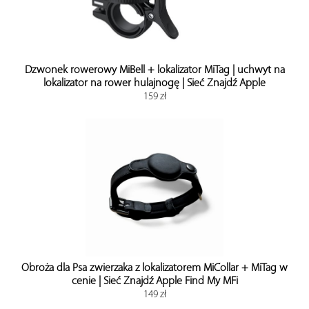
Dzwonek rowerowy MiBell + lokalizator MiTag | uchwyt na
lokalizator na rower hulajnogę | Sieć Znajdź Apple
159 zł
Obroża dla Psa zwierzaka z lokalizatorem MiCollar + MiTag w
cenie | Sieć Znajdź Apple Find My MFi
149 zł