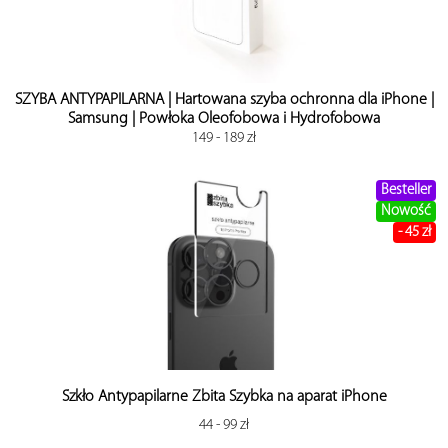
AirPods
Outlet
MagSafe
SZYBA ANTYPAPILARNA | Hartowana szyba ochronna dla iPhone |
Samsung | Powłoka Oleofobowa i Hydrofobowa
Voucher
149 - 189 zł
Mapa
Besteller
Nowość
Serwis iPhone
- 45 zł
Szkło Antypapilarne Zbita Szybka na aparat iPhone
44 - 99 zł