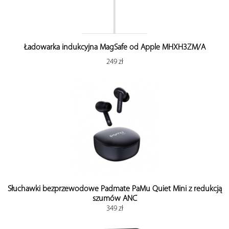
Ładowarka indukcyjna MagSafe od Apple MHXH3ZM/A
249 zł
Słuchawki bezprzewodowe Padmate PaMu Quiet Mini z redukcją
szumów ANC
349 zł