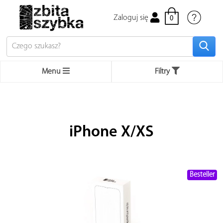
Zaloguj się
0
Menu
Filtry
Bestsellery
Apple
iPhone X/XS
iPhone
Mac
MacBook używane
Besteller
Apple Watch
iPad