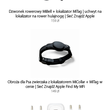
Dzwonek rowerowy MiBell + lokalizator MiTag | uchwyt na
lokalizator na rower hulajnogę | Sieć Znajdź Apple
159 zł
Obroża dla Psa zwierzaka z lokalizatorem MiCollar + MiTag w
cenie | Sieć Znajdź Apple Find My MFi
149 zł