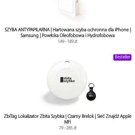
AirPods
Outlet
MagSafe
SZYBA ANTYPAPILARNA | Hartowana szyba ochronna dla iPhone |
Samsung | Powłoka Oleofobowa i Hydrofobowa
Voucher
149 - 189 zł
Mapa
Besteller
Serwis iPhone
ZbiTag Lokalizator Zbita Szybka | Czarny Brelok | Sieć Znajdź Apple
MFi
79 - 285 zł