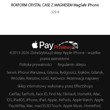
ROKFORM CRYSTAL CASE Z MAGNESEM MagSafe iPhone
329 zł
©2013-2026
ZbitaSzybka.pl
sklep Apple iPhone
- wszelkie
prawa zastrzeżone.
Polityka prywatności
Regulamin sklepu
Serwis iPhone Warszawa, Gdynia, Bydgoszcz, Kraków, Gdańsk,
Wrocław, Rzeszów, Łódź, Katowice.
Rezerwacja naprawy
Sklep internetowy wykonany przez
EffectShops
CarPlay, EarPods, Face ID, Find My, FileVault, HomeKit, iMac,
iOS, iPadOS, iPhone, iPad, Apple, AirPods, Apple Watch, Apple
Pay,AirPlay, Mac, macOS,3D Touch, Apple Music, HomePod,