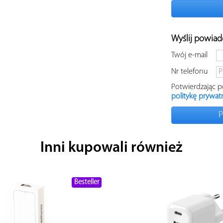
Wyślij powiad
Twój e-mail
Nr telefonu
Potwierdzając 
politykę prywat
P
Inni kupowali również
Besteller