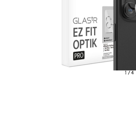
1
/
4