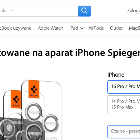
Zalogu
cBook używane
Apple Watch
iPad
AirPods
Outlet
MagS
towane na aparat iPhone Spiegen 
iPhone
16 Pro
/
Pro 
14 Pro
/
Pro 
15 Pro Max
Czarno - przez