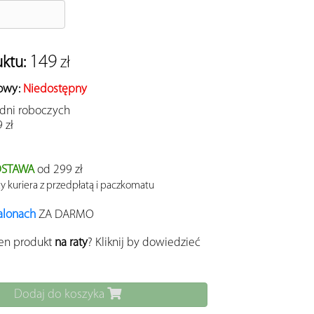
149
uktu:
zł
owy:
Niedostępny
 dni roboczych
 zł
STAWA
od 299 zł
 kuriera z przedpłatą i paczkomatu
alonach
ZA DARMO
ten produkt
na raty
? Kliknij by dowiedzieć
Dodaj do koszyka