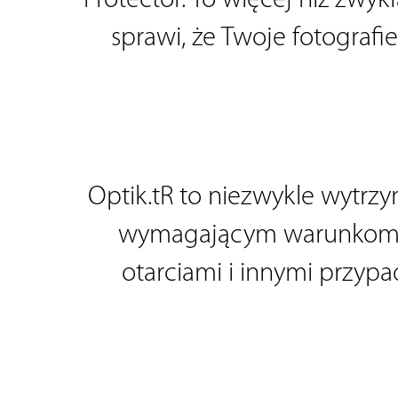
Protector. To więcej niż zwyk
sprawi, że Twoje fotografi
Optik.tR to niezwykle wytrzy
wymagającym warunkom. J
otarciami i innymi przyp