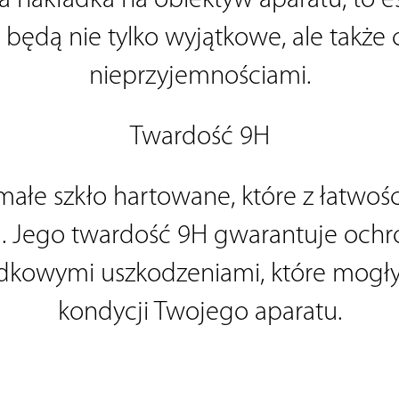
ła nakładka na obiektyw aparatu; to e
e będą nie tylko wyjątkowe, ale także
nieprzyjemnościami.
Twardość 9H
małe szkło hartowane, które z łatwośc
ego twardość 9H gwarantuje ochron
adkowymi uszkodzeniami, które mogły
kondycji Twojego aparatu.