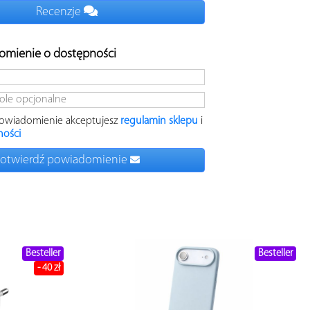
Recenzje
omienie o dostępności
powiadomienie
akceptujesz
regulamin sklepu
i
ności
otwierdź powiadomienie
Besteller
Besteller
- 40 zł