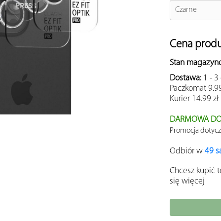
Czarne
Cena prod
Stan magazyn
Dostawa:
1 - 3
Paczkomat
9.99
Kurier
14.99 zł
DARMOWA DO
Promocja dotyczy
Odbiór w
49 s
Chcesz kupić 
się więcej