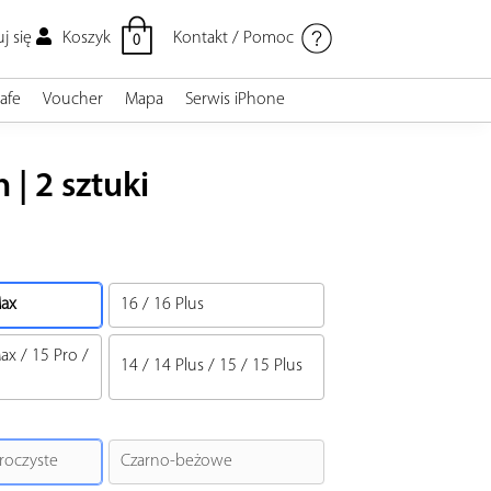
Kontakt / Pomoc
Koszyk
j się
0
afe
Voucher
Mapa
Serwis iPhone
| 2 sztuki
Max
16
/
16 Plus
Max
/
15 Pro
/
14
/
14 Plus
/
15
/
15 Plus
roczyste
Czarno-beżowe