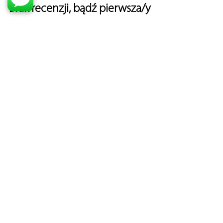
Brak recenzji, bądź pierwsza/y
Opinie oznaczone znakiem
weryfikowane są dowodem
zakupu, dzieki czemu masz pewność, że klient zapoznał się z
produktem
Żeby dodać recenzję musisz najpierw się zalogować
tutaj
©2013-2026
ZbitaSzybka.pl
sklep Apple iPhone
- wszelkie
prawa zastrzeżone.
Polityka prywatności
Regulamin sklepu