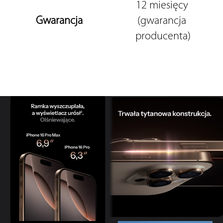
12 miesięcy 
Gwarancja
(gwarancja 
producenta)