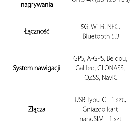
UHD 4K (do 120 kl./s)
nagrywania
5G, Wi-Fi, NFC, 
Łączność
Bluetooth 5.3
GPS, A-GPS, Beidou, 
System nawigacji
Galileo, GLONASS, 
QZSS, NavIC
USB Typu-C - 1 szt., 
Złącza
Gniazdo kart 
nanoSIM - 1 szt.