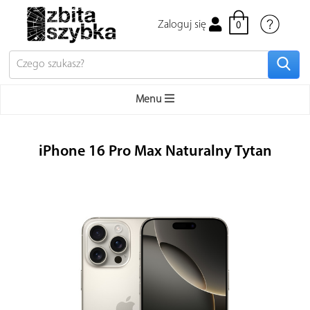
Zaloguj się
0
Menu
Bestsellery
iPhone 16 Pro Max Naturalny Tytan
Apple
iPhone
Mac
MacBook używane
Apple Watch
iPad