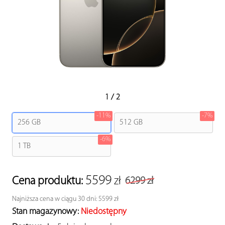
AirPods
Outlet
MagSafe
Voucher
Mapa
1
/
2
Serwis iPhone
-11%
-7%
256 GB
512 GB
-6%
1 TB
5599
Cena produktu:
zł
6299 zł
Najniższa cena w ciągu 30 dni: 5599 zł
Stan magazynowy:
Niedostępny