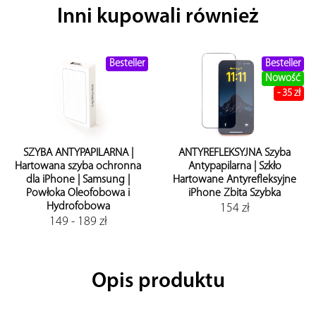
Inni kupowali również
Besteller
Besteller
Nowość
- 35 zł
SZYBA ANTYPAPILARNA |
ANTYREFLEKSYJNA Szyba
Hartowana szyba ochronna
Antypapilarna | Szkło
dla iPhone | Samsung |
Hartowane Antyrefleksyjne
Powłoka Oleofobowa i
iPhone Zbita Szybka
Hydrofobowa
154 zł
149 - 189 zł
Opis produktu