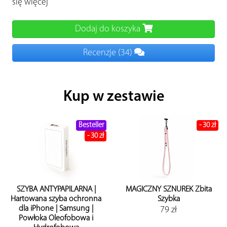
się więcej
Dodaj do koszyka
Recenzje
(34)
Kup w zestawie
Besteller
- 30 zł
- 30 zł
YBA ANTYPAPILARNA |
Mag
MAGICZNY SZNUREK Zbita
owana szyba ochronna
Szyb
Szybka
a iPhone | Samsung |
Sa
79 zł
włoka Oleofobowa i