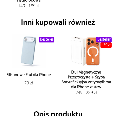
Hydrofobowa
149 - 189 zł
Inni kupowali również
Besteller
Besteller
- 50 zł
Etui Magnetyczne
Zasila
konowe Etui dla iPhone
Przezroczyste + Szyba
GALU 3
Antyrefleksyjna Antypapilarna
sz
79 zł
dla iPhone zestaw
249 - 289 zł
Opis produktu