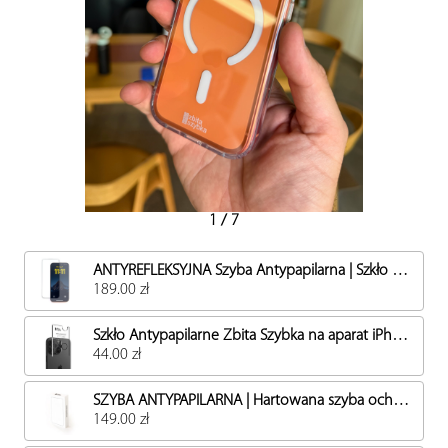
AirPods
Outlet
MagSafe
Voucher
Mapa
Serwis iPhone
1
/
7
ANTYREFLEKSYJNA Szyba Antypapilarna | Szkło Hartowane Antyrefleksyjne iPhone Zbita Szybka
189.00 zł
Szkło Antypapilarne Zbita Szybka na aparat iPhone
44.00 zł
SZYBA ANTYPAPILARNA | Hartowana szyba ochronna dla iPhone | Samsung | Powłoka Oleofobowa i Hydrofobowa
149.00 zł