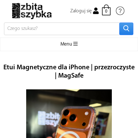
Zaloguj się
0
Menu
Bestsellery
Etui Magnetyczne dla iPhone | przezroczyste
Apple
| MagSafe
iPhone
Mac
MacBook używane
Apple Watch
iPad